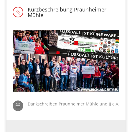
Kurzbeschreibung Praunheimer

Mühle
Dankschreiben
Praunheimer Mühle
und
JJ e.V.
