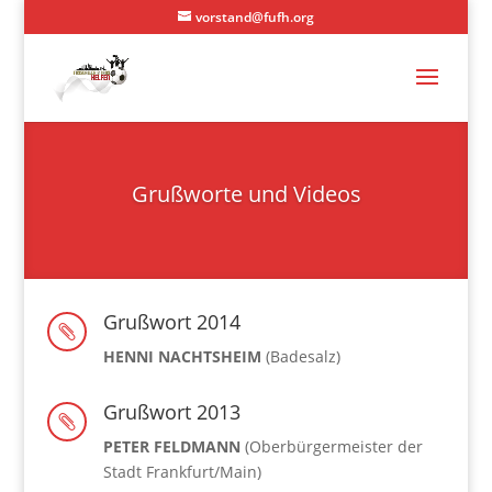
vorstand@fufh.org
Grußworte und Videos
Grußwort 2014

HENNI NACHTSHEIM
(Badesalz)
Grußwort 2013

PETER FELDMANN
(Oberbürgermeister der
Stadt Frankfurt/Main)