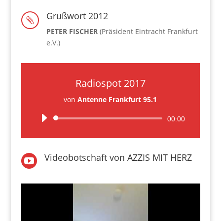
Grußwort 2012

PETER FISCHER
(Präsident Eintracht Frankfurt
e.V.)
Radiospot 2017
von
Antenne Frankfurt 95.1
Audio-
00:00
Player
Videobotschaft von AZZIS MIT HERZ
